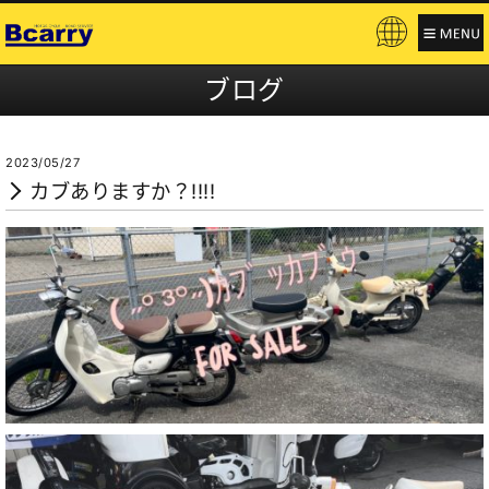
Pow
ere
ブログ
d b
y
2023/05/27
カブありますか？!!!!