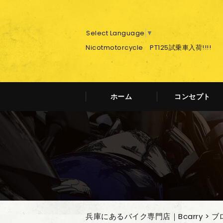
Select Language
▼
Nicotmotorcycle PT125試乗車入荷!!!!
ホーム
コンセプト
兵庫にあるバイク専門店｜Bcarry
>
ブ