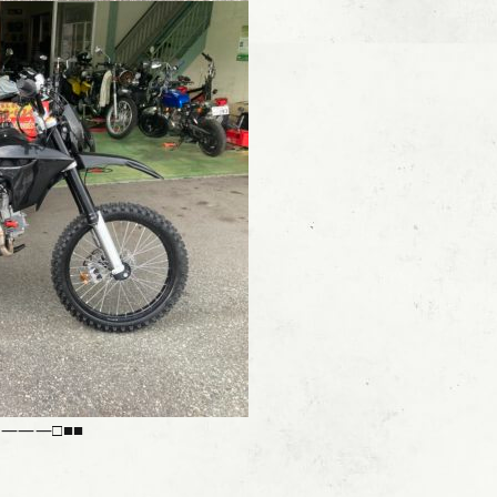
―――□■■