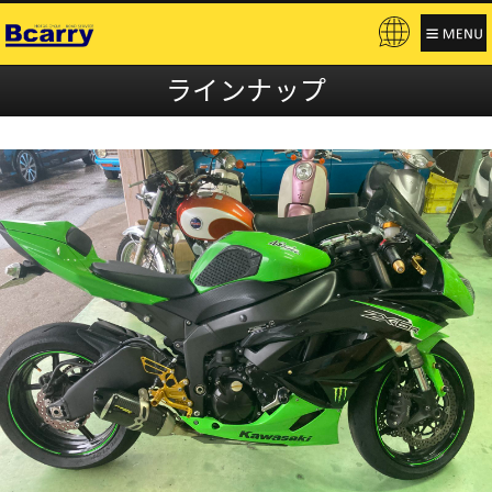
Pow
ere
ラインナップ
d b
y